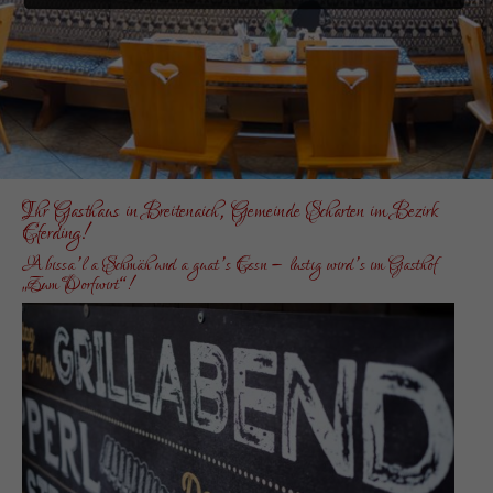
Ihr Gasthaus in Breitenaich, Gemeinde Scharten im Bezirk
Eferding!
A bissa’l a Schmäh und a guat’s Essn – lustig wird’s im Gasthof
„Zum Dorfwirt“!