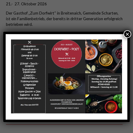
21.- 27. Oktober 2026
Der Gasthof „Zum Dorfwirt“ in Breitenaich, Gemeinde Scharten,
ist ein Familienbetrieb, der bereits in dritter Generation erfolgreich
betrieben wird.
×
In unserem Gasthaus bieten wir Ihnen bodenständige,
österreichische Küche auf
hohem Niveau
. Wir legen Wert auf
frische Zutaten
und einen
freundlichen Service
. Zusätzlich zu
unserer abwechslungsreichen Karte bieten
wir Aktionsgerichte und Spezialangebote – lassen Sie sich
kulinarisch verwöhnen.
Neben den wöchentlich wechselnden Menüs bieten wir die
Ausrichtung von Festen aller Art an.
Gemütlich. Schmackhaft. Freundlich.