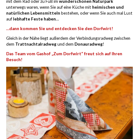
mit dem Rad oder zu Fuß im
wunderschönen Naturpark
unterwegs waren, wenn Sie auf eine Küche mit
heimischen und
natürlichen Lebensmitteln
bestehen, oder wenn Sie auch mal Lust
auf
lebhafte Feste haben
…
…dann kommen Sie und entdecken Sie den Dorfwirt!
Gleich in der Nähe liegt außerdem der Verbindungsradweg zwischen
dem
Trattnachtalradweg
und dem
Donauradweg
!
Das Team vom Gashof „Zum Dorfwirt“ freut sich auf Ihren
Besuch!