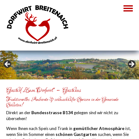
Gasthof „Zum Dorfwirt“ – Gasthaus
Traditionelles Ambiente & schmackhafte Speisen in der Gemeinde
Scharten!
Direkt an der
Bundesstrasse B134
gelegen sind wir nicht zu
übersehen!
Wenn Ihnen nach Speis und Trank in
gemütlicher Atmosphäre
ist,
wenn Sie im Sommer einen
schönen Gastgarten
suchen, wenn Sie