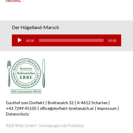
Der Hügelland-Marsch
Audio-
Player
00:00
00:00
Gasthof zum Dorfwirt |
Breitenaich 32 |
A-4612 Scharten |
+43 7249 45105
|
office@dorfwirt-breitenaich.at
|
Impressum
|
Datenschutz
R&R Web GmbH - Homepages mit Funktion