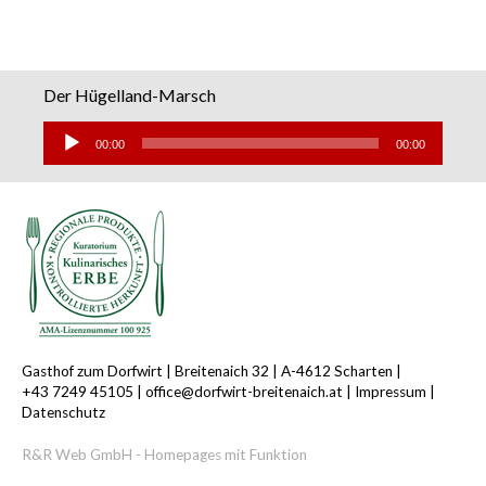
Der Hügelland-Marsch
Audio-
Player
00:00
00:00
Gasthof zum Dorfwirt |
Breitenaich 32 |
A-4612 Scharten |
+43 7249 45105
|
office@dorfwirt-breitenaich.at
|
Impressum
|
Datenschutz
R&R Web GmbH - Homepages mit Funktion