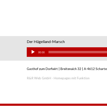
Der Hügelland-Marsch
Audio-
Player
00:00
Gasthof zum Dorfwirt |
Breitenaich 32 |
A-4612 Scharte
R&R Web GmbH - Homepages mit Funktion