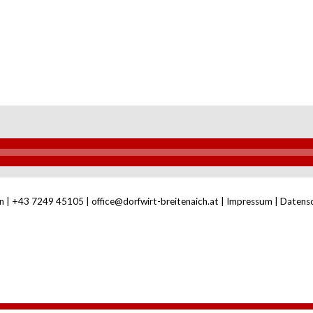
n |
+43 7249 45105
|
office@dorfwirt-breitenaich.at
|
Impressum
|
Datens