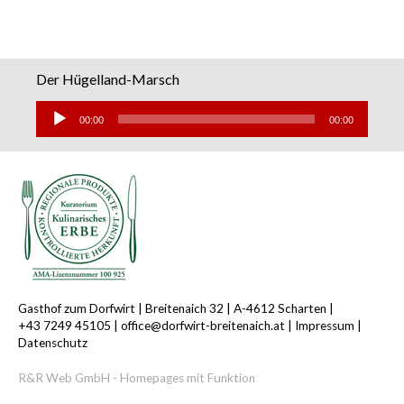
Der Hügelland-Marsch
Audio-
Player
00:00
00:00
Gasthof zum Dorfwirt |
Breitenaich 32 |
A-4612 Scharten |
+43 7249 45105
|
office@dorfwirt-breitenaich.at
|
Impressum
|
Datenschutz
R&R Web GmbH - Homepages mit Funktion