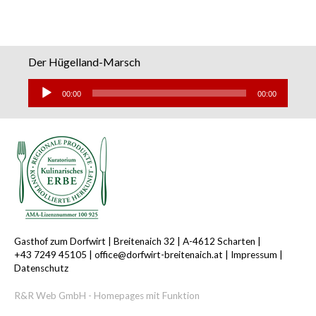
Der Hügelland-Marsch
Audio-
Player
00:00
00:00
Gasthof zum Dorfwirt |
Breitenaich 32 |
A-4612 Scharten |
+43 7249 45105
|
office@dorfwirt-breitenaich.at
|
Impressum
|
Datenschutz
R&R Web GmbH - Homepages mit Funktion