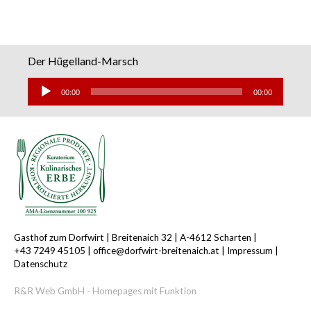
Der Hügelland-Marsch
Audio-
Player
00:00
00:00
Gasthof zum Dorfwirt |
Breitenaich 32 |
A-4612 Scharten |
+43 7249 45105
|
office@dorfwirt-breitenaich.at
|
Impressum
|
Datenschutz
R&R Web GmbH - Homepages mit Funktion