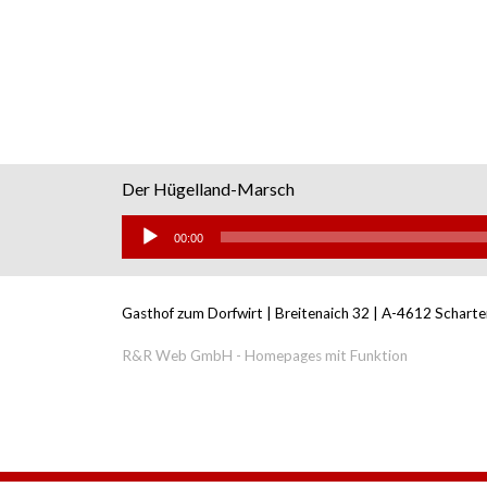
Der Hügelland-Marsch
Audio-
Player
00:00
Gasthof zum Dorfwirt |
Breitenaich 32 |
A-4612 Scharte
R&R Web GmbH - Homepages mit Funktion